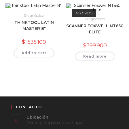
AGOTADO
Diagnóstico
Diagnóstico
THINKTOOL LATIN
SCANNER FOXWELL NT650
MASTER 8″
ELITE
$
1.535.100
$
399.900
Add to cart
Read more
CONTACTO
Ubicación:
Osorno, Región de los Lagos