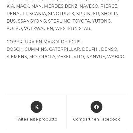
KIA, MACK, MAN, MERDES BENZ, NAVECO, PIERCE,
RENAULT, SCANIA, SINOTRUCK, SPRINTER, SHOLIN
BUS, SSANGYONG, STERLING, TOYOTA, YUTONG,
VOLVO, VOLKWAGEN, WESTERN STAR.
COBERTURA EN MARCA DE ECUS:
BOSCH, CUMMINS, CATERPILLAR, DELFHI, DENSO,
SIEMENS, MOTOROLA, ZEXEL, VITO, NANYUE, WABCO.
Opens
Opens
in
in
a
a
Twitea este producto
Compartir en Facebook
new
new
window
window