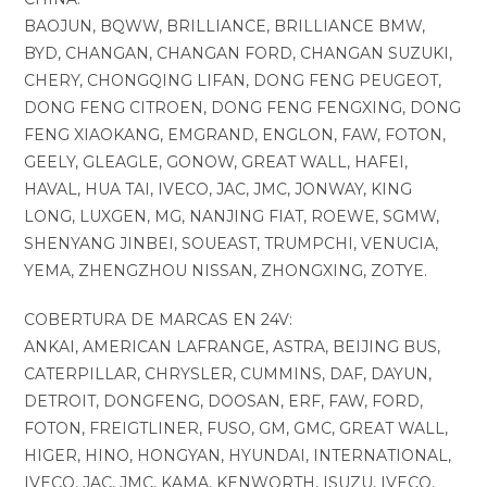
BAOJUN, BQWW, BRILLIANCE, BRILLIANCE BMW,
BYD, CHANGAN, CHANGAN FORD, CHANGAN SUZUKI,
CHERY, CHONGQING LIFAN, DONG FENG PEUGEOT,
DONG FENG CITROEN, DONG FENG FENGXING, DONG
FENG XIAOKANG, EMGRAND, ENGLON, FAW, FOTON,
GEELY, GLEAGLE, GONOW, GREAT WALL, HAFEI,
HAVAL, HUA TAI, IVECO, JAC, JMC, JONWAY, KING
LONG, LUXGEN, MG, NANJING FIAT, ROEWE, SGMW,
SHENYANG JINBEI, SOUEAST, TRUMPCHI, VENUCIA,
YEMA, ZHENGZHOU NISSAN, ZHONGXING, ZOTYE.
COBERTURA DE MARCAS EN 24V:
ANKAI, AMERICAN LAFRANGE, ASTRA, BEIJING BUS,
CATERPILLAR, CHRYSLER, CUMMINS, DAF, DAYUN,
DETROIT, DONGFENG, DOOSAN, ERF, FAW, FORD,
FOTON, FREIGTLINER, FUSO, GM, GMC, GREAT WALL,
HIGER, HINO, HONGYAN, HYUNDAI, INTERNATIONAL,
IVECO, JAC, JMC, KAMA, KENWORTH, ISUZU, IVECO,