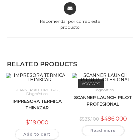
Opens
in
a
Recomendar por correo este
new
producto
window
RELATED PRODUCTS
AGOTADO
SCANNER AUTOMOTRIZ
,
Diagnóstico
Diagnóstico
SCANNER LAUNCH PILOT
IMPRESORA TERMICA
PROFESIONAL
THINKCAR
$
496.000
$
583.100
$
119.000
Read more
Add to cart