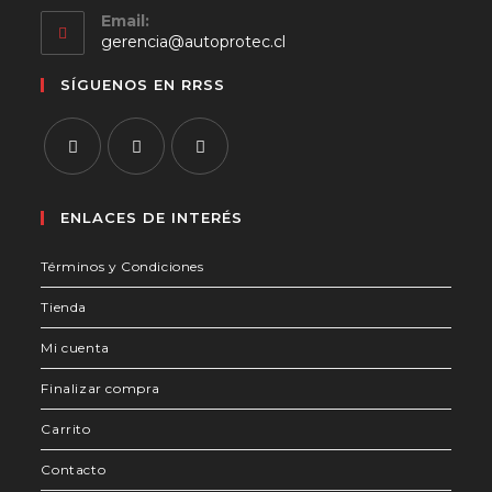
Email:
Se
gerencia@autoprotec.cl
abre
en
SÍGUENOS EN RRSS
tu
aplicación
Se
Se
Se
abre
abre
abre
ENLACES DE INTERÉS
en
en
en
Términos y Condiciones
una
una
una
nueva
nueva
nueva
Tienda
pestaña
pestaña
pestaña
Mi cuenta
Finalizar compra
Carrito
Contacto