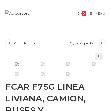
Saltar
al
0
MENÚ
contenido
Producto anterior
Siguiente producto
🔍
FCAR F7SG LINEA
LIVIANA, CAMION,
BUSES Y