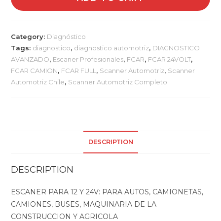
LIVIANA,
CAMION,
BUSES
Category:
Diagnóstico
Y
Tags:
diagnostico
,
diagnostico automotriz
,
DIAGNOSTICO
MAQUINARIA
AVANZADO
,
Escaner Profesionales
,
FCAR
,
FCAR 24VOLT
,
12-
FCAR CAMION
,
FCAR FULL
,
Scanner Automotriz
,
Scanner
24V
Automotriz Chile
,
Scanner Automotriz Completo
quantity
DESCRIPTION
DESCRIPTION
ESCANER PARA 12 Y 24V: PARA AUTOS, CAMIONETAS,
CAMIONES, BUSES, MAQUINARIA DE LA
CONSTRUCCION Y AGRICOLA