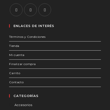
aplicación
Se
Se
Se
abre
abre
abre
ENLACES DE INTERÉS
en
en
en
Términos y Condiciones
una
una
una
nueva
nueva
nueva
Tienda
pestaña
pestaña
pestaña
Mi cuenta
Finalizar compra
Carrito
Contacto
CATEGORÍAS
Accesorios