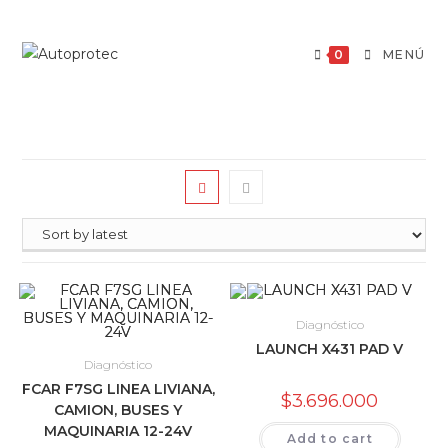
Saltar
al
0
MENÚ
contenido
Diagnóstico
LAUNCH X431 PAD V
Diagnóstico
FCAR F7SG LINEA LIVIANA,
$
3.696.000
CAMION, BUSES Y
MAQUINARIA 12-24V
Add to cart