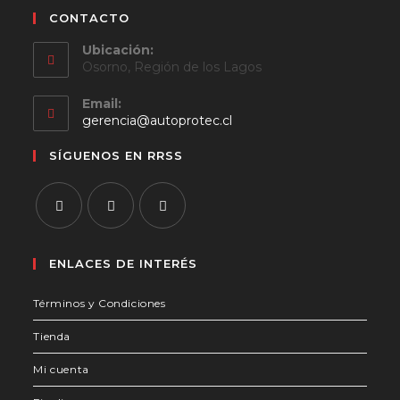
CONTACTO
Ubicación:
Osorno, Región de los Lagos
Email:
Se
gerencia@autoprotec.cl
abre
en
SÍGUENOS EN RRSS
tu
aplicación
Se
Se
Se
abre
abre
abre
ENLACES DE INTERÉS
en
en
en
Términos y Condiciones
una
una
una
nueva
nueva
nueva
Tienda
pestaña
pestaña
pestaña
Mi cuenta