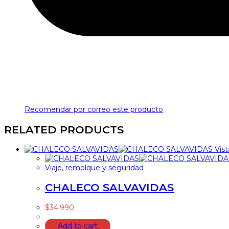
Recomendar por correo este producto
RELATED PRODUCTS
Vist
Viaje, remolque y seguridad
CHALECO SALVAVIDAS
$
34.990
Add to cart