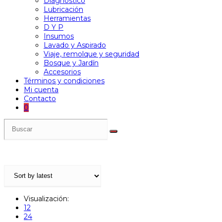
Diagnóstico
Lubricación
Herramientas
D Y P
Insumos
Lavado y Aspirado
Viaje, remolque y seguridad
Bosque y Jardín
Accesorios
Términos y condiciones
Mi cuenta
Contacto
0
Visualización:
12
24