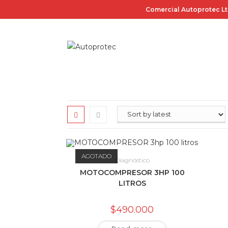
Saltar
Comercial Autoprotec Lt
al
contenido
AGOTADO
Diagnóstico
MOTOCOMPRESOR 3HP 100
LITROS
$
490.000