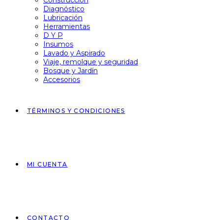
Construcción
Diagnóstico
Lubricación
Herramientas
D Y P
Insumos
Lavado y Aspirado
Viaje, remolque y seguridad
Bosque y Jardín
Accesorios
TÉRMINOS Y CONDICIONES
MI CUENTA
CONTACTO