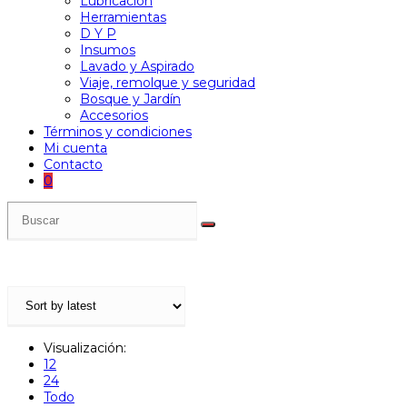
Lubricación
Herramientas
D Y P
Insumos
Lavado y Aspirado
Viaje, remolque y seguridad
Bosque y Jardín
Accesorios
Términos y condiciones
Mi cuenta
Contacto
0
Visualización:
12
24
Todo