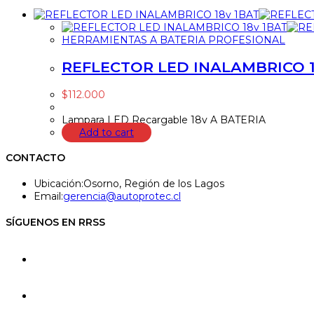
HERRAMIENTAS A BATERIA PROFESIONAL
REFLECTOR LED INALAMBRICO 1
$
112.000
Lampara LED Recargable 18v A BATERIA
Add to cart
CONTACTO
Ubicación:
Osorno, Región de los Lagos
Se
Email:
gerencia@autoprotec.cl
abre
en
SÍGUENOS EN RRSS
tu
aplicación
Se
abre
en
Se
una
abre
nueva
en
pestaña