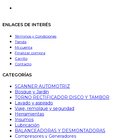
Se
una
abre
nueva
en
pestaña
una
ENLACES DE INTERÉS
nueva
pestaña
Términos y Condiciones
Tienda
Mi cuenta
Finalizar compra
Carrito
Contacto
CATEGORÍAS
SCANNER AUTOMOTRIZ
Bosque y Jardín
TORNO RECTIFICADOR DISCO Y TAMBOR
Lavado y aspirado
Viaje, remolque y seguridad
Herramientas
Insumos
Lubricación
BALANCEADORAS Y DESMONTADORAS
Compresores y Generadores