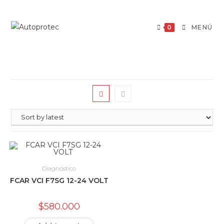
Saltar
al
0
MENÚ
contenido
Diagnóstico
FCAR VCI F7SG 12-24 VOLT
$
580.000