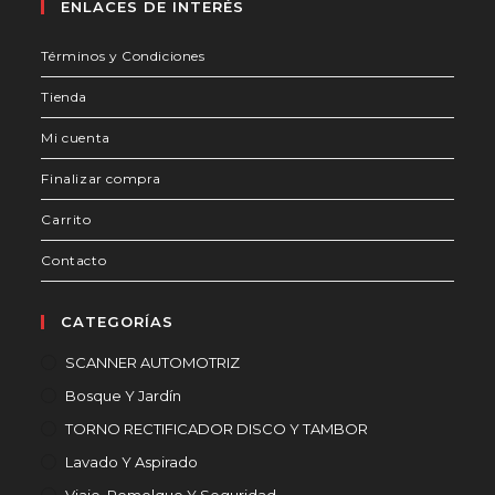
abre
abre
abre
ENLACES DE INTERÉS
en
en
en
Términos y Condiciones
una
una
una
nueva
nueva
nueva
Tienda
pestaña
pestaña
pestaña
Mi cuenta
Finalizar compra
Carrito
Contacto
CATEGORÍAS
SCANNER AUTOMOTRIZ
Bosque Y Jardín
TORNO RECTIFICADOR DISCO Y TAMBOR
Lavado Y Aspirado
Viaje, Remolque Y Seguridad