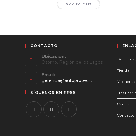
Add to cart
CONTACTO
ENLA
Ubicación:
Términos 
Osorno, Región de los Lagos
Tienda
Email:
Se
gerencia@autoprotec.cl
Mi cuenta
abre
en
SÍGUENOS EN RRSS
Finalizar
tu
aplicación
Carrito
Contacto
Se
Se
Se
abre
abre
abre
en
en
en