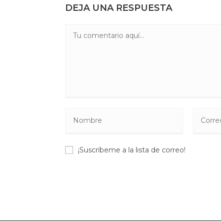
DEJA UNA RESPUESTA
Comentario
Introduce
Introdu
tu
tu
nombre
direcció
¡Suscríbeme a la lista de correo!
o
de
nombre
correo
de
electrón
usuario
para
para
coment
comentar