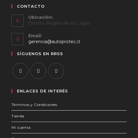
CONTACTO
Ubicación:
Osorno, Región de los Lagos
Email:
Se
gerencia@autoprotec.cl
abre
en
SÍGUENOS EN RRSS
tu
aplicación
Se
Se
Se
abre
abre
abre
ENLACES DE INTERÉS
en
en
en
Términos y Condiciones
una
una
una
nueva
nueva
nueva
Tienda
pestaña
pestaña
pestaña
Mi cuenta