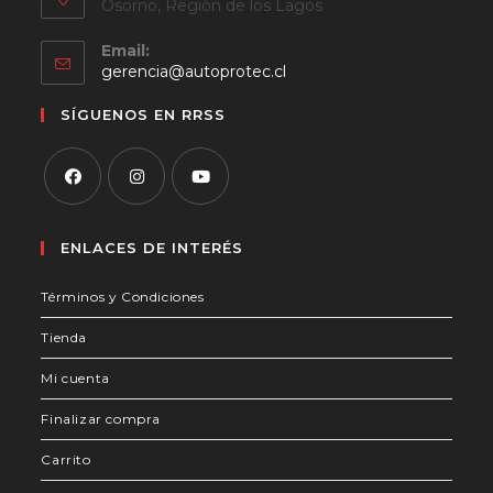
Osorno, Región de los Lagos
Email:
Se
gerencia@autoprotec.cl
abre
en
SÍGUENOS EN RRSS
tu
aplicación
Se
Se
Se
abre
abre
abre
ENLACES DE INTERÉS
en
en
en
Términos y Condiciones
una
una
una
nueva
nueva
nueva
Tienda
pestaña
pestaña
pestaña
Mi cuenta
Finalizar compra
Carrito