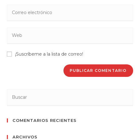
nombre
Introduce
o
tu
nombre
dirección
de
Introduce
de
usuario
la
correo
para
URL
electrónico
comentar
¡Suscríbeme a la lista de correo!
de
para
tu
comentar
web
(opcional)
COMENTARIOS RECIENTES
ARCHIVOS