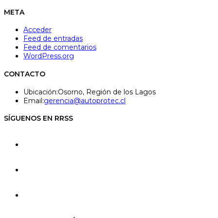
META
Acceder
Feed de entradas
Feed de comentarios
WordPress.org
CONTACTO
Ubicación:
Osorno, Región de los Lagos
Se
Email:
gerencia@autoprotec.cl
abre
en
SÍGUENOS EN RRSS
tu
aplicación
Se
abre
en
Se
una
abre
nueva
en
pestaña
Se
una
abre
nueva
en
pestaña
una