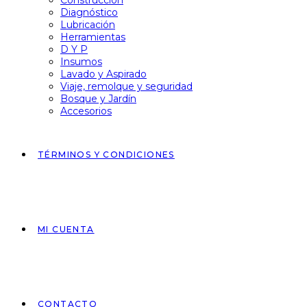
Construcción
Diagnóstico
Lubricación
Herramientas
D Y P
Insumos
Lavado y Aspirado
Viaje, remolque y seguridad
Bosque y Jardín
Accesorios
TÉRMINOS Y CONDICIONES
MI CUENTA
CONTACTO