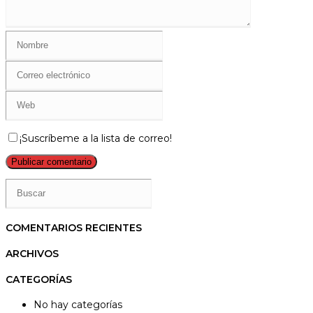
Introduce
tu
nombre
Introduce
o
tu
nombre
dirección
Introduce
de
de
la
usuario
correo
URL
para
electrónico
de
comentar
¡Suscríbeme a la lista de correo!
para
tu
comentar
web
(opcional)
COMENTARIOS RECIENTES
ARCHIVOS
CATEGORÍAS
No hay categorías