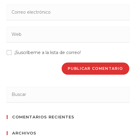
nombre
Introduce
o
tu
nombre
dirección
de
Introduce
de
usuario
la
correo
para
URL
electrónico
comentar
¡Suscríbeme a la lista de correo!
de
para
tu
comentar
web
(opcional)
COMENTARIOS RECIENTES
ARCHIVOS