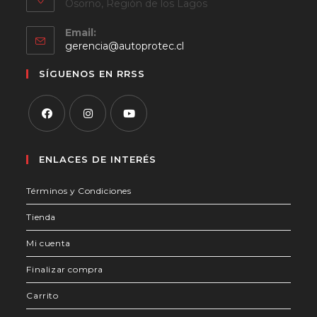
Osorno, Región de los Lagos
Email:
Se
gerencia@autoprotec.cl
abre
en
SÍGUENOS EN RRSS
tu
aplicación
Se
Se
Se
abre
abre
abre
ENLACES DE INTERÉS
en
en
en
Términos y Condiciones
una
una
una
nueva
nueva
nueva
Tienda
pestaña
pestaña
pestaña
Mi cuenta
Finalizar compra
Carrito