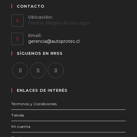
CONTACTO
Ubicación:
Osorno, Región de los Lagos
Email:
Se
gerencia@autoprotec.cl
abre
en
SÍGUENOS EN RRSS
tu
aplicación
Se
Se
Se
abre
abre
abre
ENLACES DE INTERÉS
en
en
en
Términos y Condiciones
una
una
una
nueva
nueva
nueva
Tienda
pestaña
pestaña
pestaña
Mi cuenta