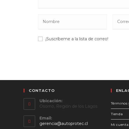
Introduce
Introdu
tu
tu
nombre
direcció
¡Suscríbeme a la lista de correo!
o
de
nombre
correo
de
electrón
usuario
para
para
coment
comentar
CONTACTO
ENLA
Ubicación:
Términos 
Osorno, Región de los Lagos
Tienda
Email:
Se
gerencia@autoprotec.cl
Mi cuenta
abre